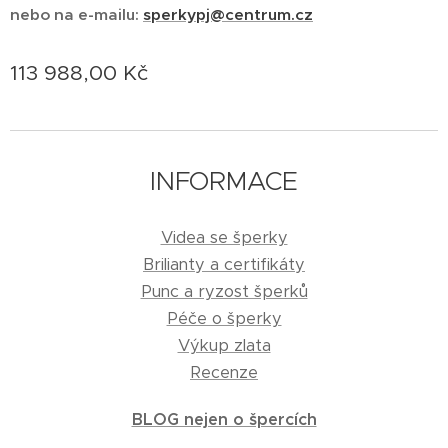
nebo na e-mailu:
sperkypj@centrum.cz
113 988,00
Kč
INFORMACE
Videa se šperky
Brilianty a certifikáty
Punc a ryzost šperků
Péče o šperky
Výkup zlata
Recenze
BLOG nejen o špercích