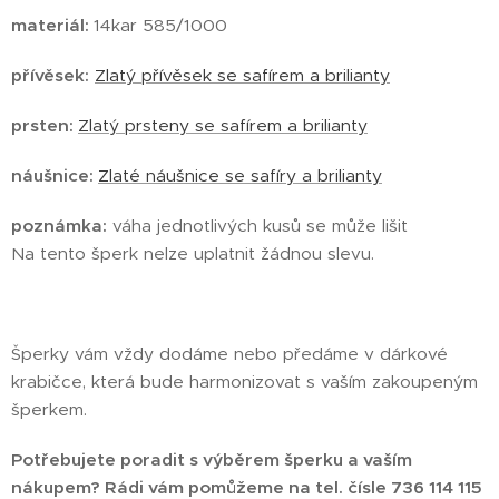
materiál:
14kar 585/1000
přívěsek:
Zlatý přívěsek se safírem a brilianty
prsten:
Zlatý prsteny se safírem a brilianty
náušnice:
Zlaté náušnice se safíry a brilianty
poznámka:
váha jednotlivých kusů se může lišit
Na tento šperk nelze uplatnit žádnou slevu.
Šperky vám vždy dodáme nebo předáme v dárkové
krabičce, která bude harmonizovat s vaším zakoupeným
šperkem.
Potřebujete poradit s výběrem šperku a vaším
nákupem? Rádi vám pomůžeme na tel. čísle 736 114 115