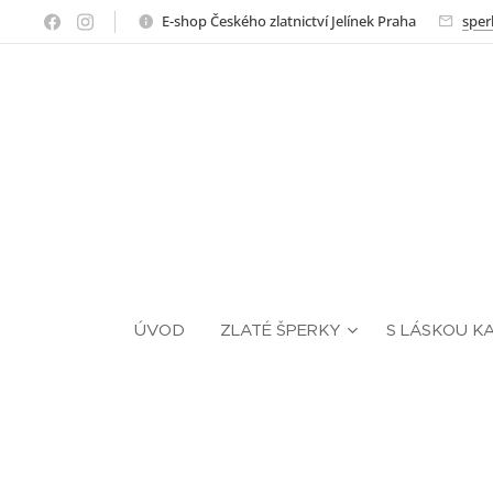
E-shop Českého zlatnictví Jelínek Praha
sper
ÚVOD
ZLATÉ ŠPERKY
S LÁSKOU K