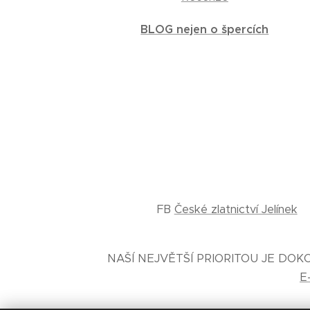
BLOG nejen o špercích
FB
České zlatnictví Jelínek
NAŠÍ NEJVĚTŠÍ PRIORITOU JE DO
E