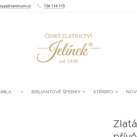
kypj@centrum.cz
736 114 115
AMILA ❤
BRILIANTOVÉ ŠPERKY
STŘÍBRO
NOV
Zlat
přív