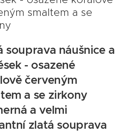
eným smaltem a se
ony
á souprava náušnice a
ěsek - osazené
álově červeným
tem a se zirkony
erná a velmi
antní zlatá souprava