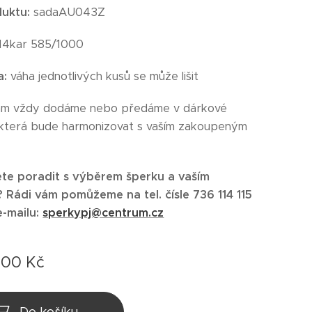
duktu:
sadaAU043Z
14kar 585/1000
a:
váha jednotlivých kusů se může lišit
ám vždy dodáme nebo předáme v dárkové
 která bude harmonizovat s vaším zakoupeným
te poradit s výběrem šperku a vaším
Rádi vám pomůžeme na tel. čísle 736 114 115
e-mailu:
sperkypj@centrum.cz
,00
Kč