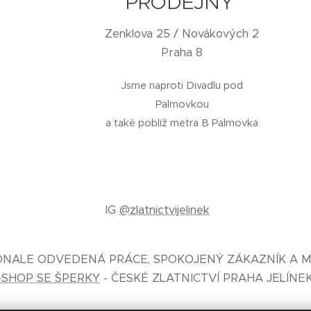
PRODEJNY
Zenklova 25 / Novákových 2
Praha 8
Jsme naproti Divadlu pod
Palmovkou
a také poblíž metra B Palmovka
IG
@zlatnictvijelinek
KONALE ODVEDENÁ PRÁCE, SPOKOJENÝ ZÁKAZNÍK A M
-SHOP SE ŠPERKY
- ČESKÉ ZLATNICTVÍ PRAHA JELÍNE