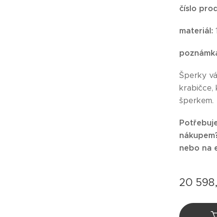
číslo pro
materiál:
poznámk
Šperky v
krabičce,
šperkem.
Potřebuje
nákupem? 
nebo na 
20 598