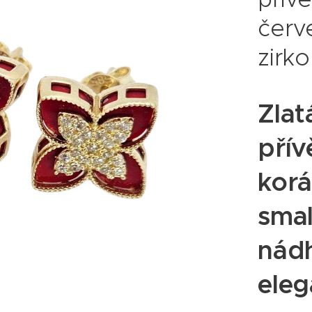
červ
zirk
Zlat
přív
kor
smal
nádh
eleg