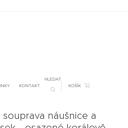
HLEDAT
INKY
KONTAKT
KOŠÍK
á souprava náušnice a
ěsek - osazené korálově