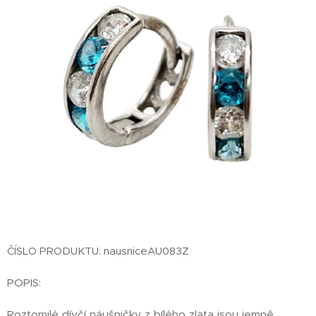
ČÍSLO PRODUKTU: nausniceAU083Z
POPIS:
Roztomilé dívčí náušničky z bílého zlata jsou jemně