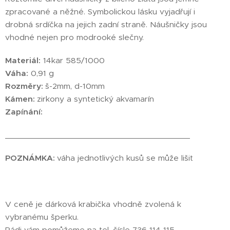
zpracované a něžné. Symbolickou lásku vyjadřují i
drobná srdíčka na jejich zadní straně. Náušničky jsou
vhodné nejen pro modrooké slečny.
Materiál:
14kar 585/1000
Váha:
0,91 g
Rozměry:
š-2mm, d-10mm
Kámen:
zirkony a syntetický akvamarín
Zapínání:
________________________________________
POZNÁMKA:
váha jednotlivých kusů se může lišit
V ceně je dárková krabička vhodně zvolená k
vybranému šperku.
Rádi vám pomůžeme na tel. čísle 736 114 115