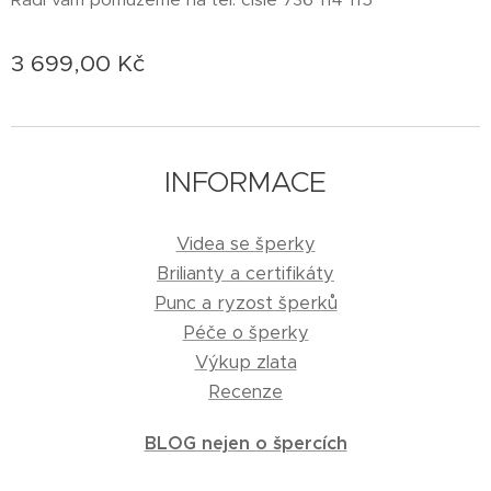
3 699,00
Kč
INFORMACE
Videa se šperky
Brilianty a certifikáty
Punc a ryzost šperků
Péče o šperky
Výkup zlata
Recenze
BLOG nejen o špercích