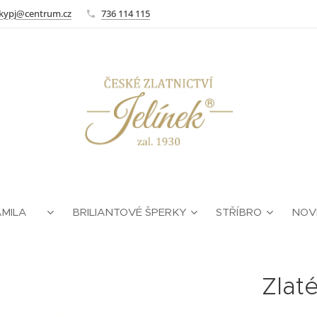
kypj@centrum.cz
736 114 115
AMILA ❤
BRILIANTOVÉ ŠPERKY
STŘÍBRO
NOV
Zlat