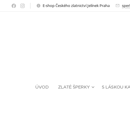
E-shop Českého zlatnictví Jelínek Praha
sper
ÚVOD
ZLATÉ ŠPERKY
S LÁSKOU K