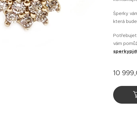
Šperky vá
která bud
Potřebujet
vám pomůže
sperkypj
10 999