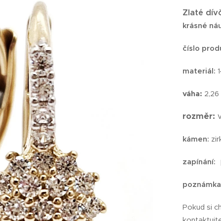
Zlaté dív
krásné náu
číslo prod
materiál:
váha:
2,2
rozměr:
kámen:
zi
zapínání:
poznámka
Pokud si c
kontaktujt