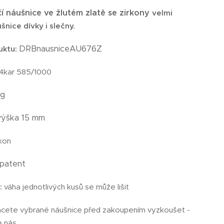
čí náušnice ve žlutém zlatě se zirkony
velmi
šnice dívky i slečny.
DRBnausniceAU676Z
uktu:
14kar 585/1000
g
6
výška
15 mm
rkon
patent
:
váha jednotlivých kusů se může lišit
hcete vybrané náušnice před zakoupením vyzkoušet -
e nás.