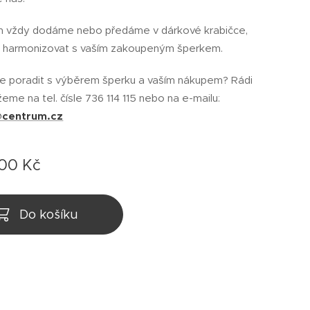
m vždy dodáme nebo předáme v dárkové krabičce,
e harmonizovat s vaším zakoupeným šperkem.
e poradit s výběrem šperku a vaším nákupem? Rádi
me na tel. čísle 736 114 115 nebo na e-mailu:
@centrum.cz
,00
Kč
Do košíku