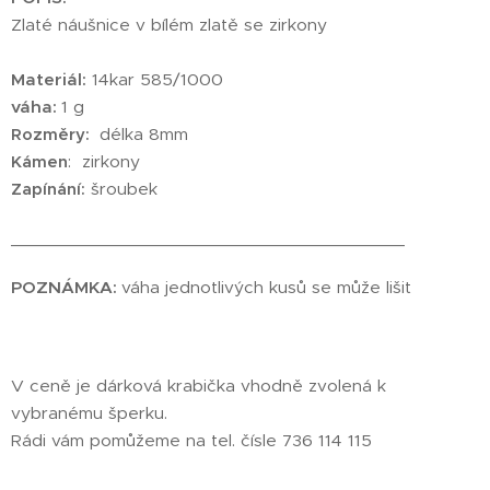
Zlaté náušnice v bílém zlatě se zirkony
Materiál:
14kar 585/1000
váha:
1 g
Rozměry:
délka 8mm
Kámen
: zirkony
Zapínání:
šroubek
________________________________________
POZNÁMKA:
váha jednotlivých kusů se může lišit
V ceně je dárková krabička vhodně zvolená k
vybranému šperku.
Rádi vám pomůžeme na tel. čísle 736 114 115