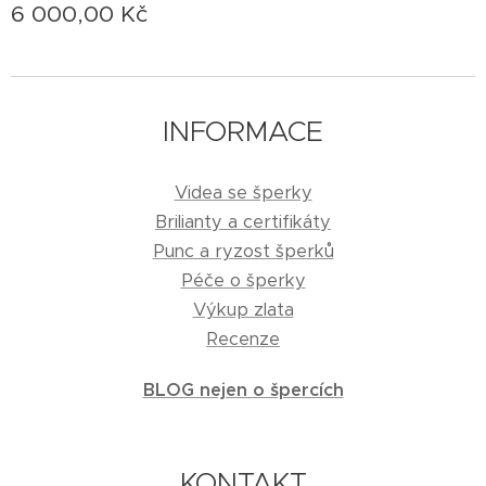
6 000,00
Kč
INFORMACE
Videa se šperky
Brilianty a certifikáty
Punc a ryzost šperků
Péče o šperky
Výkup zlata
Recenze
BLOG nejen o špercích
KONTAKT