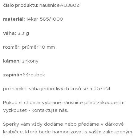
číslo produktu:
nausniceAU380Z
materiál:
14kar 585/1000
váha:
3,31g
rozměr: průměr 10 mm
kámen:
zirkony
zapínání:
šroubek
poznámka: váha jednotlivých kusů se může lišit
Pokud si chcete vybrané náušnice před zakoupením
vyzkoušet - kontaktujte nás.
Šperky vám vždy dodáme nebo předáme v dárkové
krabičce, která bude harmonizovat s vaším zakoupeným