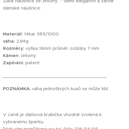
Zlaté náušnice se zirkony - velmi elegantní a zářivé
dámské náušnice.
Materiál:
14kar 585/1000
váha:
2,94g
Rozměry:
výška 16mm průměr ozdoby 7 mm
Kámen
: zirkony
Zapínání:
patent
________________________________________
POZNÁMKA:
váha jednotlivých kusů se může lišit
V ceně je dárková krabička vhodně zvolená k
vybranému šperku.
Rádi vám pomůžeme na tel. čísle 736 114 115