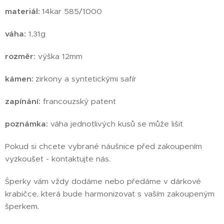
materiál:
14kar 585/1000
váha:
1,31g
rozměr:
výška 12mm
kámen:
zirkony a syntetickými safír
zapínání:
francouzský patent
poznámka:
váha jednotlivých kusů se může lišit
Pokud si chcete vybrané náušnice před zakoupením
vyzkoušet - kontaktujte nás.
Šperky vám vždy dodáme nebo předáme v dárkové
krabičce, která bude harmonizovat s vaším zakoupeným
šperkem.