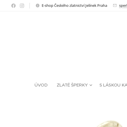
E-shop Českého zlatnictví Jelínek Praha
sper
ÚVOD
ZLATÉ ŠPERKY
S LÁSKOU K