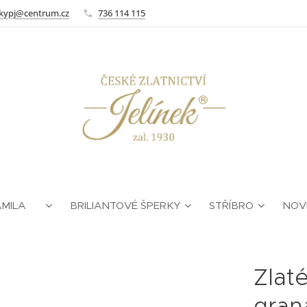
kypj@centrum.cz
736 114 115
AMILA ❤
BRILIANTOVÉ ŠPERKY
STŘÍBRO
NOV
Zlat
gran