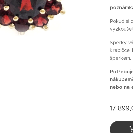
poznámk
Pokud si 
vyzkoušet
Šperky v
krabičce,
šperkem.
Potřebuje
nákupem? 
nebo na 
17 899