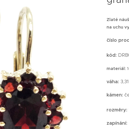
Zlaté náu
na uchu vy
číslo pro
kód:
DRB
materiál:
váha:
3,3
kámen:
č
rozměry:
zapínání: