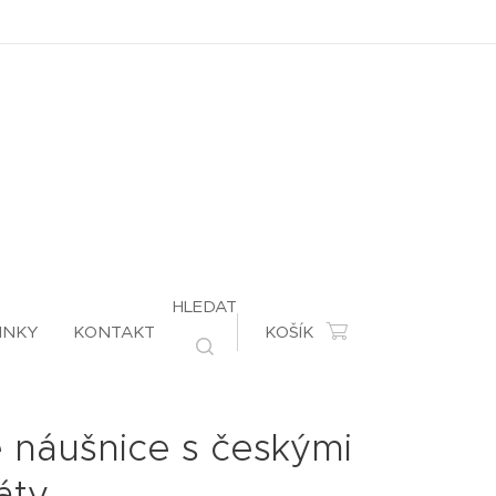
HLEDAT
INKY
KONTAKT
KOŠÍK
é náušnice s českými
áty