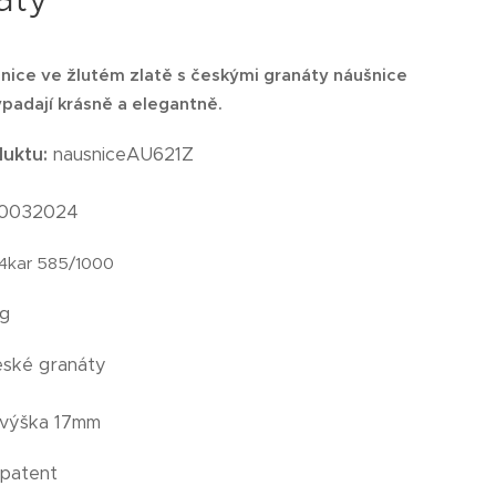
šnice ve žlutém zlatě s českými granáty
n
áušnice
padají krásně a elegantně.
duktu:
nausniceAU621Z
0032024
14kar 585/1000
1g
eské granáty
výška 17mm
patent