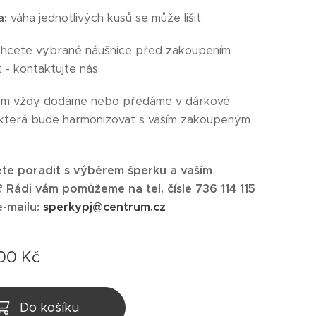
a:
váha jednotlivých kusů se může lišit
chcete vybrané náušnice před zakoupením
 - kontaktujte nás.
ám vždy dodáme nebo předáme v dárkové
 která bude harmonizovat s vaším zakoupeným
te poradit s výběrem šperku a vaším
Rádi vám pomůžeme na tel. čísle 736 114 115
e-mailu:
sperkypj@centrum.cz
,00
Kč
Do košíku