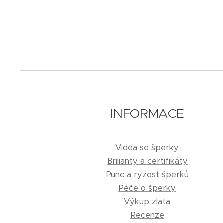
INFORMACE
Videa se šperky
Brilianty a certifikáty
Punc a ryzost šperků
Péče o šperky
Výkup zlata
Recenze