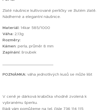
Zlaté náušnice kultivované perličky ve žlutém zlatě.
Nádherné a elegantní náušnice.
Materiál:
14kar 585/1000
Váha:
2,13g
Rozměry:
Kámen
: perla, průměr 8 mm
Zapínání:
šroubek
_______________________
POZNÁMKA:
váha jednotlivých kusů se může lišit
V ceně je dárková krabička vhodně zvolená k
vybranému šperku.
Rádi vám pomůžeme na tel. čísle 736 114 115