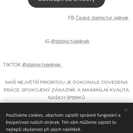
FB
České zlatnictví Jelínek
IG
@zlatnictvijelinek
TIKTOK
@zlatnictvijelinek
NAŠÍ NEJVĚTŠÍ PRIORITOU JE DOKONALE ODVEDENÁ
PRÁCE, SPOKOJENÝ ZÁKAZNÍK A MAXIMÁLNÍ KVALITA
NAŠICH ŠPERKŮ
E-SHOP SE ŠPERKY
- ČESKÉ ZLATNICTVÍ PRAHA
JELÍNEK®
Používáme cookies, abychom zajistili správné fungování a
bezpečnost našich stránek. Tím vám můžeme zajistit tu
nejlepší zkušenost při jejich návštěvě.