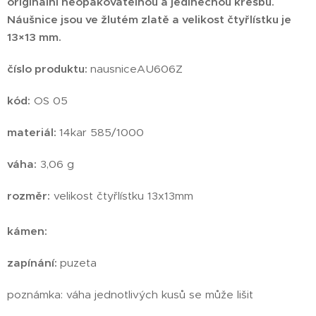
originální neopakovatelnou a jedinečnou kresbu.
Náušnice jsou ve žlutém zlatě a velikost čtyřlístku je
13×13 mm.
číslo produktu:
nausniceAU606Z
kód:
OS 05
materiál:
14kar 585/1000
váha:
3,06 g
rozměr:
velikost čtyřlístku 13x13mm
kámen:
zapínání:
puzeta
poznámka: váha jednotlivých kusů se může lišit