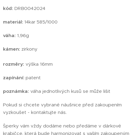
kód:
DRB0042024
materiál:
14kar 585/1000
váha:
1,96g
kámen:
zirkony
rozměry:
výška 16mm
zapínání:
patent
poznámka:
váha jednotlivých kusů se může lišit
Pokud si chcete vybrané náušnice před zakoupením
vyzkoušet - kontaktujte nás.
Šperky vám vždy dodáme nebo předáme v dárkové
krabičce, která bude harmonizovat s vaším zakoupeným