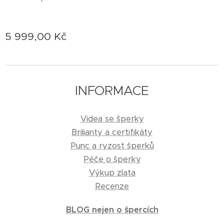
5 999,00
Kč
INFORMACE
Videa se šperky
Brilianty a certifikáty
Punc a ryzost šperků
Péče o šperky
Výkup zlata
Recenze
BLOG nejen o špercích