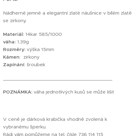
Nádherné jemné a elegantní zlaté náušnice v bílém zlatě
se zirkony.
Materiál:
14kar 585/1000
váha:
1,39g
Rozměry:
výška 15mm
Kámen
: zirkony
Zapínání:
šroubek
________________________________________
POZNÁMKA:
váha jednotlivých kusů se může lišit
V ceně je dárková krabička vhodně zvolená k
vybranému šperku.
Rádi vám pomůžeme na tel. čísle 736 114 115