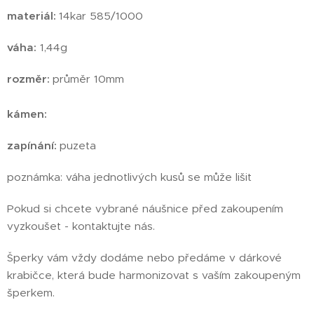
materiál:
14kar 585/1000
váha:
1,44g
rozměr:
průměr 10mm
kámen:
zapínání:
puzeta
poznámka: váha jednotlivých kusů se může lišit
Pokud si chcete vybrané náušnice před zakoupením
vyzkoušet - kontaktujte nás.
Šperky vám vždy dodáme nebo předáme v dárkové
krabičce, která bude harmonizovat s vaším zakoupeným
šperkem.