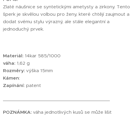
Zlaté náušnice se syntetickými ametysty a zirkony. Tento
šperk je skvělou volbou pro ženy, které chtějí zaujmout a
dodat svému stylu výrazný, ale stále elegantní a
jednoduchý prvek.
Materiál:
14kar 585/1000
váha:
1,62 g
Rozměry:
výška 15mm
Kámen
:
Zapínání:
patent
________________________________________
POZNÁMKA:
váha jednotlivých kusů se může lišit