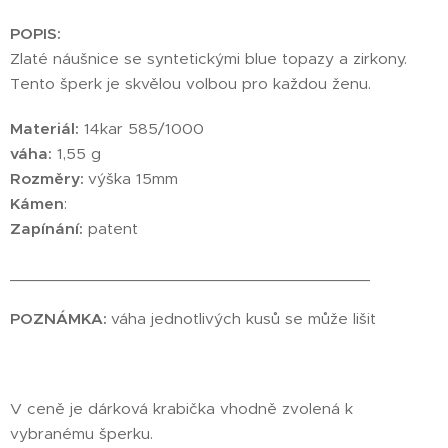
POPIS:
Zlaté náušnice se syntetickými blue topazy a zirkony.
Tento šperk je skvělou volbou pro každou ženu.
Materiál:
14kar 585/1000
váha:
1,55 g
Rozměry:
výška 15mm
Kámen
:
Zapínání:
patent
________________________________________
POZNÁMKA:
váha jednotlivých kusů se může lišit
V ceně je dárková krabička vhodně zvolená k
vybranému šperku.