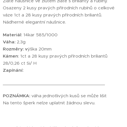
Zlaté náušnice ve žlutém zlatě s brilianty a rubíny.
Osazeny 2 kusy pravých přírodních rubínů o celkové
váze 1ct a 28 kusy pravých přírodních briliantů.
Nádherné elegantní náušnice.
Materiál
: 14kar 585/1000
Váha:
2,3g
Rozměry: v
ýška 20mm
Kámen
: 1ct a 28 kusy pravých přírodních briliantů
28/0,26 ct Si/ H
Zapínání:
________________________________________
POZNÁMKA:
váha jednotlivých kusů se může lišit
Na tento šperk nelze uplatnit žádnou slevu.