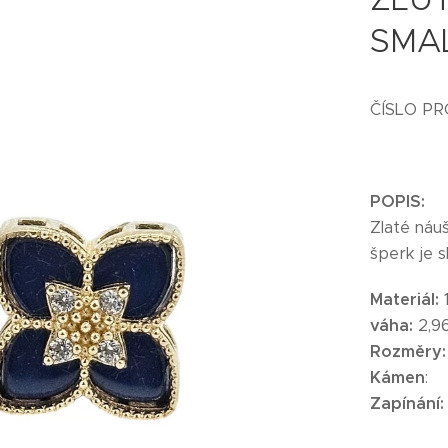
SMA
ČÍSLO PR
POPIS:
Zlaté náu
šperk je 
Materiál:
váha:
2,9
Rozměry
Kámen
:
Zapínání: