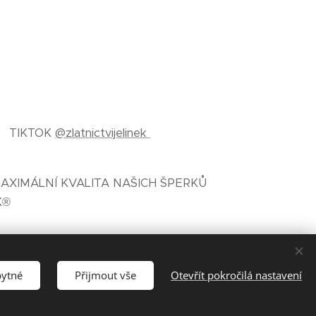
TIKTOK
@zlatnictvijelinek
AXIMÁLNÍ KVALITA NAŠICH ŠPERKŮ
K®
bytné
Přijmout vše
Otevřít pokročilá nastavení