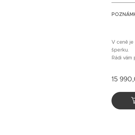
_______
POZNÁM
V ceně je
šperku.
Rádi vám 
15 990