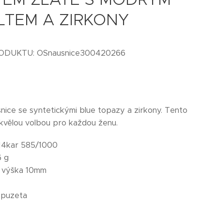
LTEM A ZIRKONY
ODUKTU: OSnausnice300420266
šnice se syntetickými blue topazy a zirkony. Tento
skvělou volbou pro každou ženu.
14kar 585/1000
6 g
:
výška 10mm
puzeta