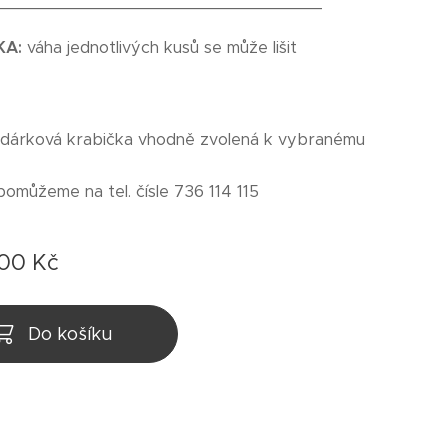
_________________________________
KA:
váha jednotlivých kusů se může lišit
 dárková krabička vhodně zvolená k vybranému
pomůžeme na tel. čísle 736 114 115
,00
Kč
Do košíku