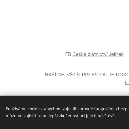
FB
České zlatnictví Jelínek
NAŠÍ NEJVĚTŠÍ PRIORITOU JE DO
E
Používáme cookies, abychom zajistili správné fungování a bezp
můžeme zajistit tu nejlepší zkušenost při jejich návštěvě.