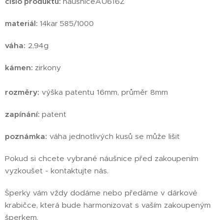
číslo produktu:
nausniceAU616Z
materiál:
14kar 585/1000
váha:
2,94g
kámen:
zirkony
rozměry:
výška patentu 16mm, průměr 8mm
zapínání:
patent
poznámka:
váha jednotlivých kusů se může lišit
Pokud si chcete vybrané náušnice před zakoupením
vyzkoušet - kontaktujte nás.
Šperky vám vždy dodáme nebo předáme v dárkové
krabičce, která bude harmonizovat s vaším zakoupeným
šperkem.