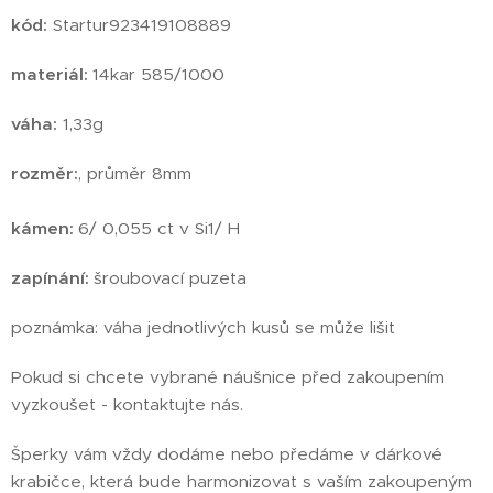
kód:
Startur923419108889
materiál:
14kar 585/1000
váha:
1,33g
rozměr:
, průměr 8mm
kámen:
6/ 0,055 ct v Si1/ H
zapínání:
šroubovací puzeta
poznámka: váha jednotlivých kusů se může lišit
Pokud si chcete vybrané náušnice před zakoupením
vyzkoušet - kontaktujte nás.
Šperky vám vždy dodáme nebo předáme v dárkové
krabičce, která bude harmonizovat s vaším zakoupeným