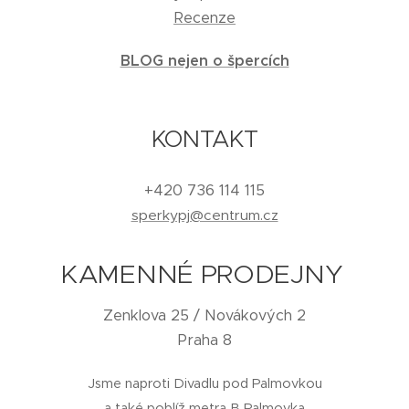
Recenze
BLOG nejen o špercích
KONTAKT
+420 736 114 115
sperkypj@centrum.cz
KAMENNÉ PRODEJNY
Zenklova 25 / Novákových 2
Praha 8
Jsme naproti Divadlu pod Palmovkou
a také poblíž metra B Palmovka