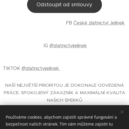
Odstoupit od smlouvy
FB
České zlatnictví Jelínek
IG
@zlatnictvijelinek
TIKTOK
@zlatnictvijelinek
NAŠÍ NEJVĚTŠÍ PRIORITOU JE DOKONALE ODVEDENÁ
PRÁCE, SPOKOJENÝ ZÁKAZNÍK A MAXIMÁLNÍ KVALITA
NAŠICH ŠPERKŮ
E-SHOP SE ŠPERKY
- ČESKÉ ZLATNICTVÍ PRAHA
JELÍNEK®
Používáme cookies, abychom zajistili správné fungování a
bezpečnost našich stránek. Tím vám můžeme zajistit tu