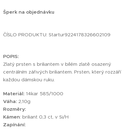
Šperk na objednávku
ČÍSLO PRODUKTU: Startur9224178326602109
POPIS:
Zlatý prsten s briliantem v bílém zlatě osazený
centrálním zářivých briliantem. Prsten, který rozzáří
každou dámskou ruku. ❤
Materiál:
14kar 585/1000
Váha:
2,10g
Rozměry:
Kámen
: briliant 0,3 ct, v Si/H
Zapínání:
________________________________________