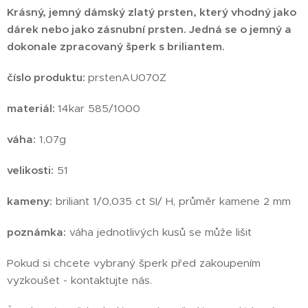
Krásný, jemný dámský zlatý prsten, který vhodný jako
dárek nebo jako zásnubní prsten. Jedná se o jemný a
dokonale zpracovaný šperk s briliantem.
číslo produktu:
prstenAU070Z
materiál:
14kar 585/1000
váha:
1,07g
velikosti:
51
kameny:
briliant 1/0,035 ct SI/ H, průměr kamene 2 mm
poznámka:
váha jednotlivých kusů se může lišit
Pokud si chcete vybraný šperk před zakoupením
vyzkoušet - kontaktujte nás.