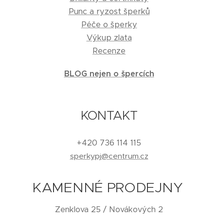
Punc a ryzost šperků
Péče o šperky
Výkup zlata
Recenze
BLOG nejen o špercích
KONTAKT
+420 736 114 115
sperkypj@centrum.cz
KAMENNÉ PRODEJNY
Zenklova 25 / Novákových 2