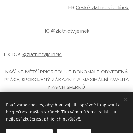
FB
České zlatnictví Jelínek
IG
@zlatnictvijelinek
TIKTOK
@zlatnictvijelinek
NAŠÍ NEJVĚTŠÍ PRIORITOU JE DOKONALE ODVEDENÁ
PRÁCE, SPOKOJENÝ ZÁKAZNÍK A MAXIMÁLNÍ KVALITA
NAŠICH ŠPERKŮ
E-SHOP SE ŠPERKY
- ČESKÉ ZLATNICTVÍ PRAHA
JELÍNEK®
Používáme cookies, abychom zajistili správné fungování a
bezpečnost našich stránek. Tím vám můžeme zajistit tu
nejlepší zkušenost při jejich návštěvě.
České zlatnictví Jelínek® zal. 1930 Praha
Cookies