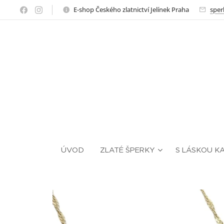
E-shop Českého zlatnictví Jelínek Praha
sper
ÚVOD
ZLATÉ ŠPERKY
S LÁSKOU K