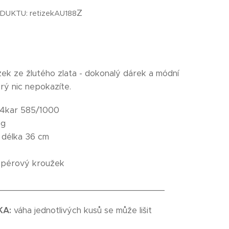
Z
DUKTU: retizekAU188
ízek ze žlutého zlata - dokonalý dárek a módní
erý nic nepokazíte.
4kar 585/1000
 g
:
délka 36 cm
pérový kroužek
_________________________________
KA:
váha jednotlivých kusů se může lišit