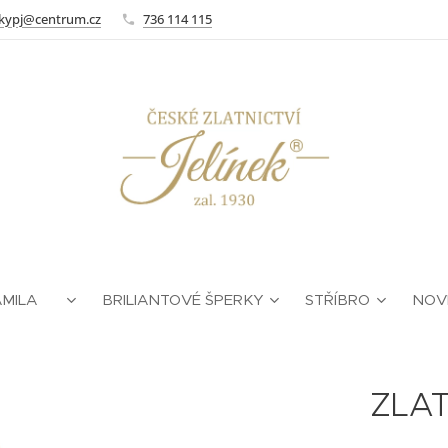
kypj@centrum.cz
736 114 115
AMILA ❤
BRILIANTOVÉ ŠPERKY
STŘÍBRO
NOV
ZLAT