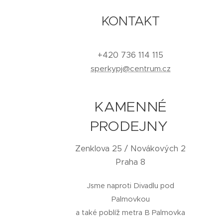
KONTAKT
+420 736 114 115
sperkypj@centrum.cz
KAMENNÉ
PRODEJNY
Zenklova 25 / Novákových 2
Praha 8
Jsme naproti Divadlu pod
Palmovkou
a také poblíž metra B Palmovka