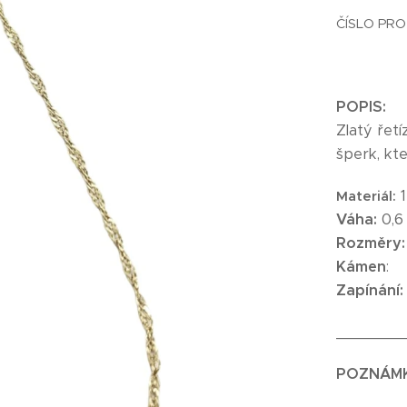
ČÍSLO PRO
POPIS:
Zlatý řet
šperk, kt
1
Materiál:
Váha:
0,6
Rozměry
Kámen
:
Zapínání:
_______
POZNÁM