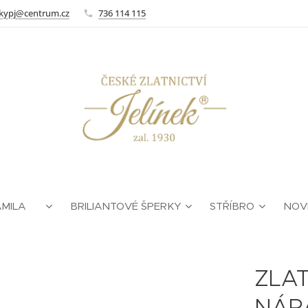
kypj@centrum.cz
736 114 115
AMILA ❤
BRILIANTOVÉ ŠPERKY
STŘÍBRO
NOV
ZLA
NÁR