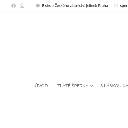
E-shop Českého zlatnictví Jelínek Praha
sper
ÚVOD
ZLATÉ ŠPERKY
S LÁSKOU K