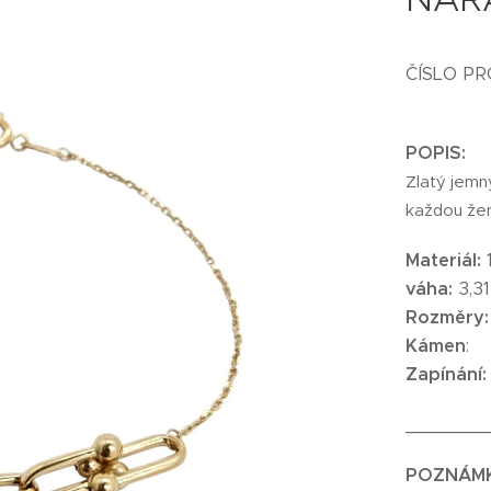
ČÍSLO P
POPIS:
Zlatý jemn
každou žen
Materiál:
váha:
3,31
Rozměry
Kámen
:
Zapínání:
_______
POZNÁM