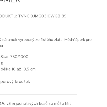
RODUKTU: TVNČ 9JMG0310WGB189
ý náramek vyrobený ze žlutého zlata. Módní šperk pro
u.
18kar 750/1000
 g
:
délka 18 až 19,5 cm
pérový kroužek
_________________________________
KA:
váha jednotlivých kusů se může lišit