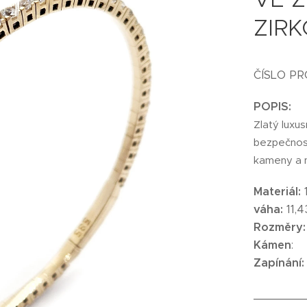
ZIR
ČÍSLO P
POPIS:
Zlatý luxus
bezpečnost
kameny a n
Materiál:
váha:
11,4
Rozměry
Kámen
:
Zapínání:
_______