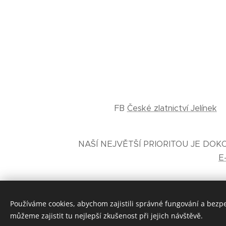
FB
České zlatnictví Jelínek
NAŠÍ NEJVĚTŠÍ PRIORITOU JE DO
E
Používáme cookies, abychom zajistili správné fungování a bezp
můžeme zajistit tu nejlepší zkušenost při jejich návštěvě.