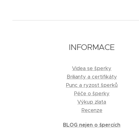
INFORMACE
Videa se šperky
Brilianty a certifikáty
Punc a ryzost šperků
Péče o šperky
Výkup zlata
Recenze
BLOG nejen o špercích