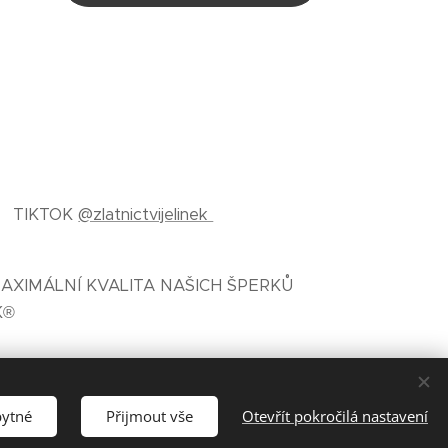
TIKTOK
@zlatnictvijelinek
AXIMÁLNÍ KVALITA NAŠICH ŠPERKŮ
K®
bytné
Přijmout vše
Otevřít pokročilá nastavení