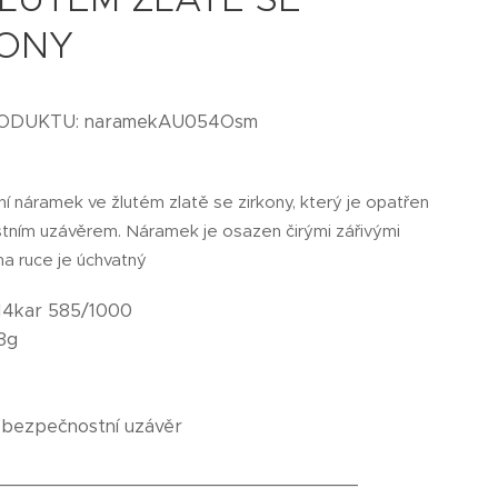
KONY
RODUKTU: naramekAU054Osm
ní náramek ve žlutém zlatě se zirkony, který je opatřen
ním uzávěrem. Náramek je osazen čirými zářivými
a ruce je úchvatný
14kar 585/1000
3g
:
bezpečnostní uzávěr
_________________________________