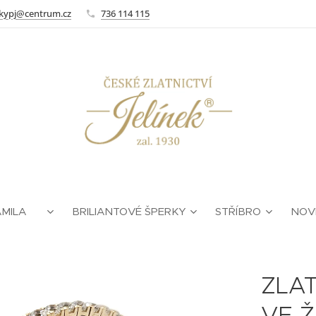
kypj@centrum.cz
736 114 115
AMILA ❤
BRILIANTOVÉ ŠPERKY
STŘÍBRO
NOV
ZLA
VE Ž