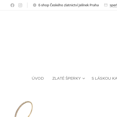
E-shop Českého zlatnictví Jelínek Praha
sper
ÚVOD
ZLATÉ ŠPERKY
S LÁSKOU K