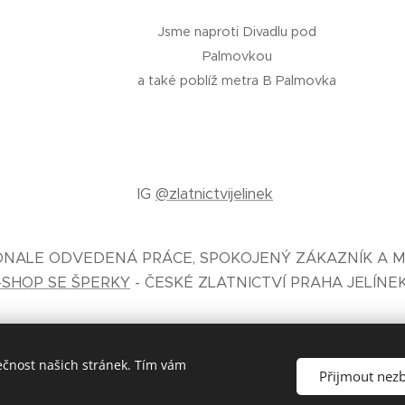
Jsme naproti Divadlu pod
Palmovkou
a také poblíž metra B Palmovka
IG
@zlatnictvijelinek
KONALE ODVEDENÁ PRÁCE, SPOKOJENÝ ZÁKAZNÍK A M
-SHOP SE ŠPERKY
- ČESKÉ ZLATNICTVÍ PRAHA JELÍNE
ečnost našich stránek. Tím vám
Přijmout nez
České zlatnictví Jelínek® zal. 1930 Praha
Cookies