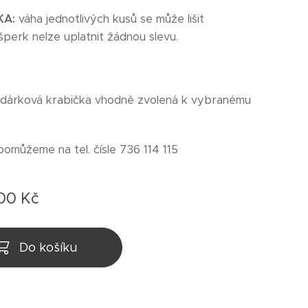
KA:
váha jednotlivých kusů se může lišit
šperk nelze uplatnit žádnou slevu.
 dárková krabička vhodně zvolená k vybranému
pomůžeme na tel. čísle 736 114 115
,00
Kč
Do košíku