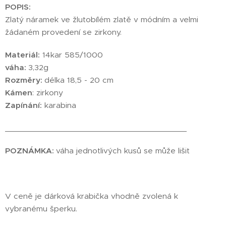
POPIS:
Zlatý náramek ve žlutobílém zlatě v módním a velmi
žádaném provedení se zirkony.
Materiál:
14kar 585/1000
váha:
3,32g
Rozměry:
délka 18,5 - 20 cm
Kámen
: zirkony
Zapínání:
karabina
________________________________________
POZNÁMKA:
váha jednotlivých kusů se může lišit
V ceně je dárková krabička vhodně zvolená k
vybranému šperku.