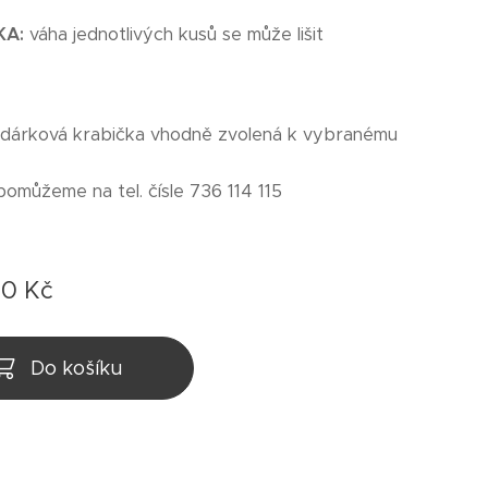
KA:
váha jednotlivých kusů se může lišit
 dárková krabička vhodně zvolená k vybranému
pomůžeme na tel. čísle 736 114 115
00
Kč
Do košíku