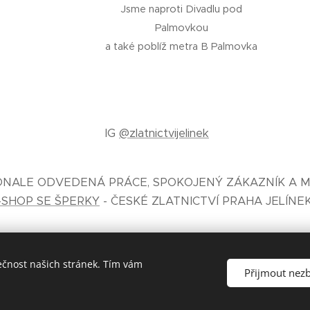
Jsme naproti Divadlu pod
Palmovkou
a také poblíž metra B Palmovka
IG
@zlatnictvijelinek
KONALE ODVEDENÁ PRÁCE, SPOKOJENÝ ZÁKAZNÍK A M
-SHOP SE ŠPERKY
- ČESKÉ ZLATNICTVÍ PRAHA JELÍNE
ečnost našich stránek. Tím vám
Přijmout nez
České zlatnictví Jelínek® zal. 1930 Praha
Cookies