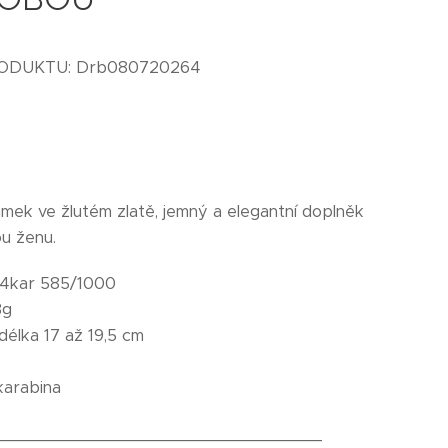
RODUKTU: Drb080720264
amek ve žlutém zlatě, jemný a elegantní doplněk
u ženu.
4kar 585/1000
3g
délka 17 až 19,5 cm
arabina
_________________________________