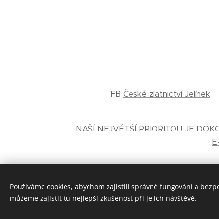
FB
České zlatnictví Jelínek
NAŠÍ NEJVĚTŠÍ PRIORITOU JE DO
E
Používáme cookies, abychom zajistili správné fungování a bezp
můžeme zajistit tu nejlepší zkušenost při jejich návštěvě.