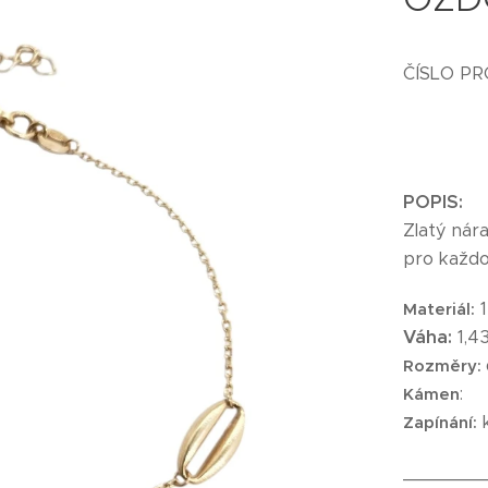
ČÍSLO P
POPIS:
Zlatý nár
pro každo
1
Materiál:
Váha:
1,4
Rozměry:
:
Kámen
k
Zapínání:
_______