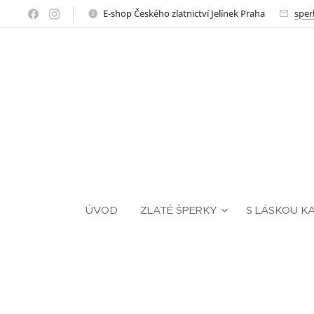
E-shop Českého zlatnictví Jelínek Praha
sper
ÚVOD
ZLATÉ ŠPERKY
S LÁSKOU K