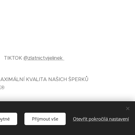
TIKTOK
@zlatnictvijelinek
AXIMÁLNÍ KVALITA NAŠICH ŠPERKŮ
K®
bytné
Přijmout vše
Otevřít pokročilá nastavení