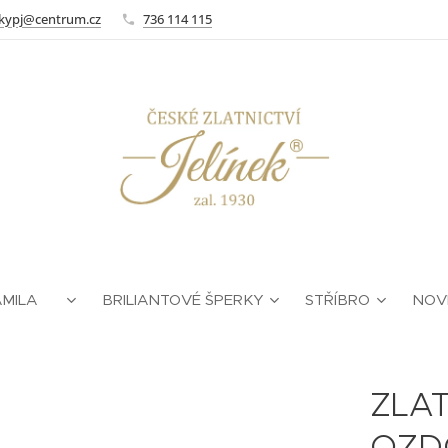
kypj@centrum.cz
736 114 115
AMILA ❤
BRILIANTOVÉ ŠPERKY
STŘÍBRO
NOV
ZLA
OZD