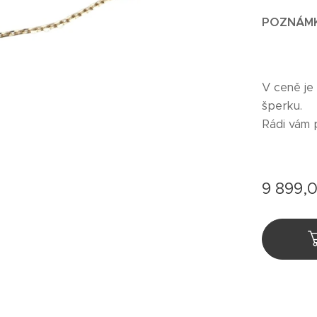
POZNÁM
V ceně je
šperku.
Rádi vám 
9 899,