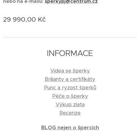
nebo na e-mailu:
sperkypj@centrum.cz
29 990,00
Kč
INFORMACE
Videa se šperky
Brilianty a certifikáty
Punc a ryzost šperků
Péče o šperky
Výkup zlata
Recenze
BLOG nejen o špercích