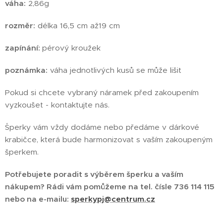
váha:
2,86g
rozměr:
délka 16,5 cm až19 cm
zapínání:
pérový kroužek
poznámka:
váha jednotlivých kusů se může lišit
Pokud si chcete vybraný náramek před zakoupením
vyzkoušet - kontaktujte nás.
Šperky vám vždy dodáme nebo předáme v dárkové
krabičce, která bude harmonizovat s vaším zakoupeným
šperkem.
Potřebujete poradit s výběrem šperku a vaším
nákupem? Rádi vám pomůžeme na tel. čísle 736 114 115
nebo na e-mailu:
sperkypj@centrum.cz