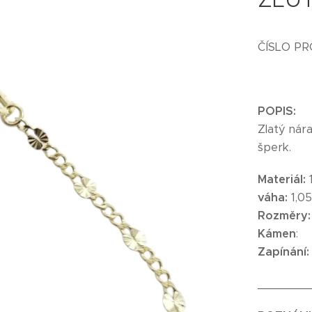
ČÍSLO P
POPIS:
Zlatý nár
šperk.
Materiál:
váha:
1,0
Rozměry
Kámen
:
Zapínání:
_______