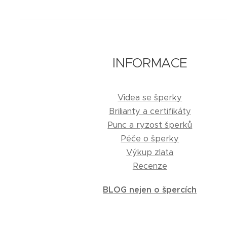
INFORMACE
Videa se šperky
Brilianty a certifikáty
Punc a ryzost šperků
Péče o šperky
Výkup zlata
Recenze
BLOG nejen o špercích