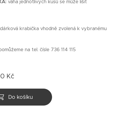
KA:
váha jednotlivých kusů se může lišit
 dárková krabička vhodně zvolená k vybranému
pomůžeme na tel. čísle 736 114 115
00
Kč
Do košíku