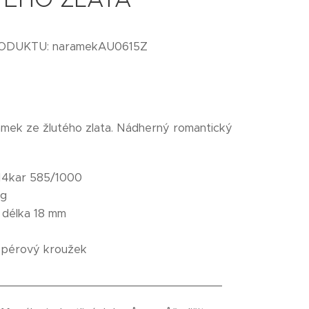
RODUKTU: naramekAU0615Z
amek ze žlutého zlata. Nádherný romantický
14kar 585/1000
5g
:
délka 18 mm
pérový kroužek
_________________________________