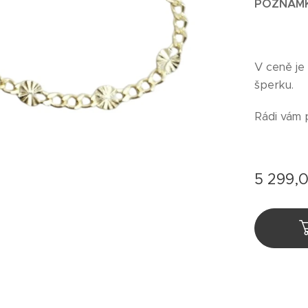
POZNÁM
V ceně je
šperku.
Rádi vám 
5 299,