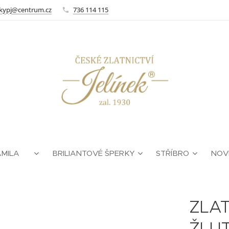
kypj@centrum.cz
736 114 115
AMILA ❤
BRILIANTOVÉ ŠPERKY
STŘÍBRO
NOV
ZLA
ŽLU