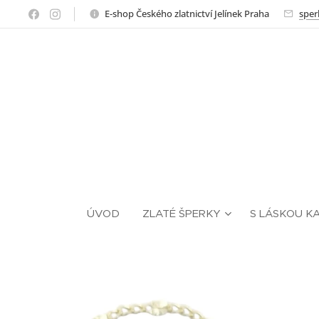
E-shop Českého zlatnictví Jelínek Praha
sper
ÚVOD
ZLATÉ ŠPERKY
S LÁSKOU K