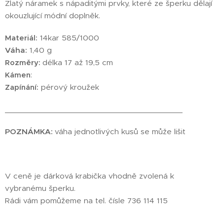
Zlatý náramek s nápaditými prvky, které ze šperku dělají
okouzlující módní doplněk.
Materiál:
14kar 585/1000
Váha:
1,40 g
Rozměry:
délka 17 až 19,5 cm
Kámen
:
Zapínání:
pérový kroužek
________________________________________
POZNÁMKA:
váha jednotlivých kusů se může lišit
V ceně je dárková krabička vhodně zvolená k
vybranému šperku.
Rádi vám pomůžeme na tel. čísle 736 114 115