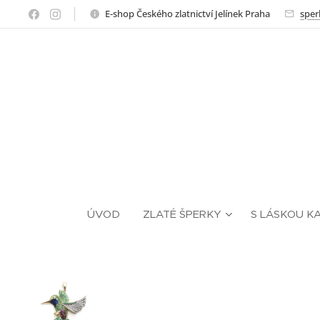
E-shop Českého zlatnictví Jelínek Praha
sper
ÚVOD
ZLATÉ ŠPERKY
S LÁSKOU K