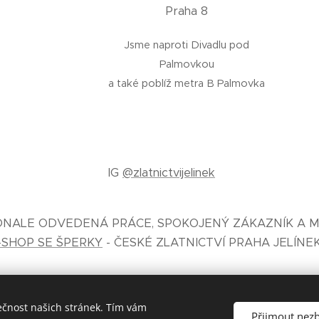
Praha 8
Jsme naproti Divadlu pod
Palmovkou
a také poblíž metra B Palmovka
IG
@zlatnictvijelinek
KONALE ODVEDENÁ PRÁCE, SPOKOJENÝ ZÁKAZNÍK A M
-SHOP SE ŠPERKY
- ČESKÉ ZLATNICTVÍ PRAHA JELÍNE
ečnost našich stránek. Tím vám
Přijmout nez