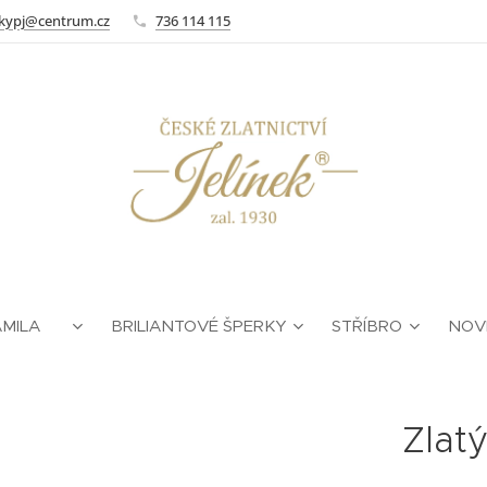
kypj@centrum.cz
736 114 115
AMILA ❤
BRILIANTOVÉ ŠPERKY
STŘÍBRO
NOV
Zlatý