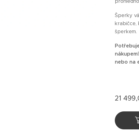
prohlédno
Šperky v
krabičce,
šperkem.
Potřebuje
nákupem? 
nebo na 
21 499