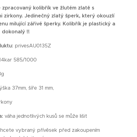
zpracovaný kolibřík ve žlutém zlatě s
 zirkony. Jedinečný zlatý šperk, který okouzlí
u milující zářivé šperky. Kolibřík je plastický a
e dokonalý !!
duktu:
privesAU0135Z
14kar 585/1000
3g
ýška 37mm, šíře 31 mm,
rkony
a:
váha jednotlivých kusů se může lišit
chcete vybraný přívěsek před zakoupením