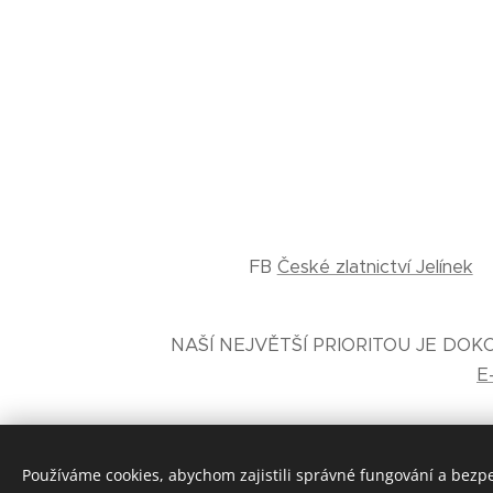
FB
České zlatnictví Jelínek
NAŠÍ NEJVĚTŠÍ PRIORITOU JE DO
E
Používáme cookies, abychom zajistili správné fungování a bezp