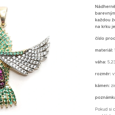
Nádherně 
barevnými
každou žen
na krku j
číslo pro
materiál:
váha:
5,2
rozměr:
v
kámen:
zi
poznámk
Pokud si 