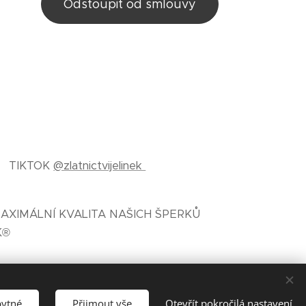
Odstoupit od smlouvy
TIKTOK
@zlatnictvijelinek
AXIMÁLNÍ KVALITA NAŠICH ŠPERKŮ
K®
bytné
Přijmout vše
Otevřít pokročilá nastavení