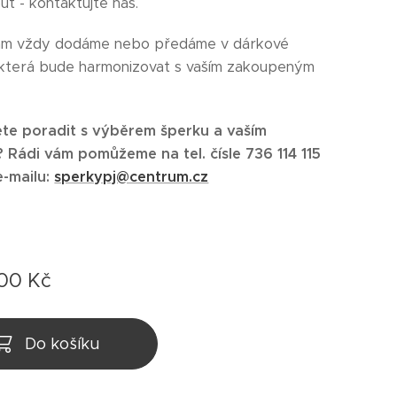
ut - kontaktujte nás.
ám vždy dodáme nebo předáme v dárkové
 která bude harmonizovat s vaším zakoupeným
te poradit s výběrem šperku a vaším
Rádi vám pomůžeme na tel. čísle 736 114 115
e-mailu:
sperkypj@centrum.cz
,00
Kč
Do košíku