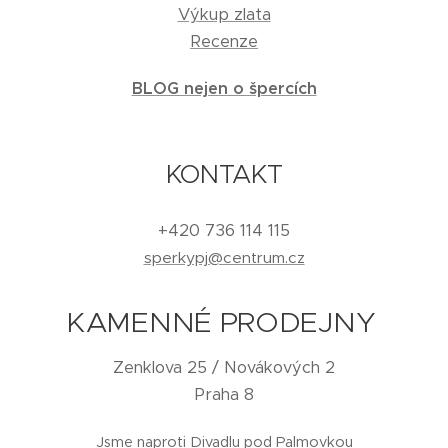
Výkup zlata
Recenze
BLOG nejen o špercích
KONTAKT
+420 736 114 115
sperkypj@centrum.cz
KAMENNÉ PRODEJNY
Zenklova 25 / Novákových 2
Praha 8
Jsme naproti Divadlu pod Palmovkou