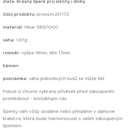
zlata.
Krásný šperk pro slečny i dívky.
číslo produktu:
privesAU0177Z
materiál:
14kar 585/1000
váha:
1,97g
rozměr:
výška 19mm, šíře 17mm
kámen:
poznámka:
váha jednotlivých kusů se může lišit
Pokud si chcete vybraný přívěsek před zakoupením
prohlédnout - kontaktujte nás.
Šperky vám vždy dodáme nebo předáme v dárkové
krabičce, která bude harmonizovat s vaším zakoupeným
šperkem.