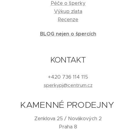
Péče o šperky
Výkup zlata
Recenze
BLOG nejen o špercích
KONTAKT
+420 736 114 115
sperkypj@centrum.cz
KAMENNÉ PRODEJNY
Zenklova 25 / Novákových 2
Praha 8