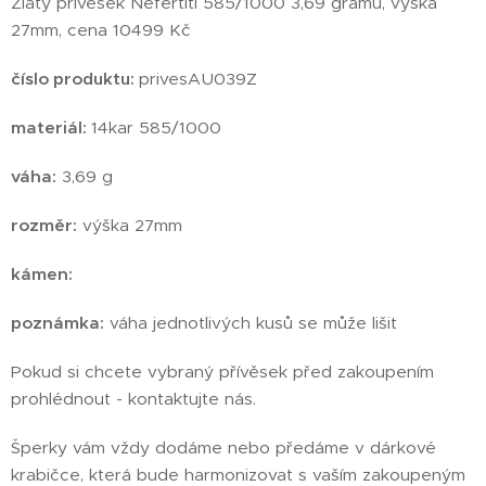
Zlatý přívěsek Nefertiti 585/1000 3,69 gramů, výška
27mm, cena 10499 Kč
číslo produktu:
privesAU039Z
materiál:
14kar 585/1000
váha:
3,69 g
rozměr:
výška 27mm
kámen:
poznámka:
váha jednotlivých kusů se může lišit
Pokud si chcete vybraný přívěsek před zakoupením
prohlédnout - kontaktujte nás.
Šperky vám vždy dodáme nebo předáme v dárkové
krabičce, která bude harmonizovat s vaším zakoupeným