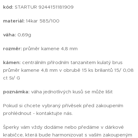
kód:
STARTUR 9244151181909
materiál:
14kar 585/100
váha:
0,69g
rozměr:
průměr kamene 4,8 mm
kámen:
centrálním přírodním tanzanitem kulatý brus
průměr kamene 4,8 mm v obrubě 15 ks briliantů 15/ 0,08
ct Si/ G
poznámka:
váha jednotlivých kusů se může lišit
Pokud si chcete vybraný přívěsek před zakoupením
prohlédnout - kontaktujte nás.
Šperky vám vždy dodáme nebo předáme v dárkové
krabičce, která bude harmonizovat s vaším zakoupeným