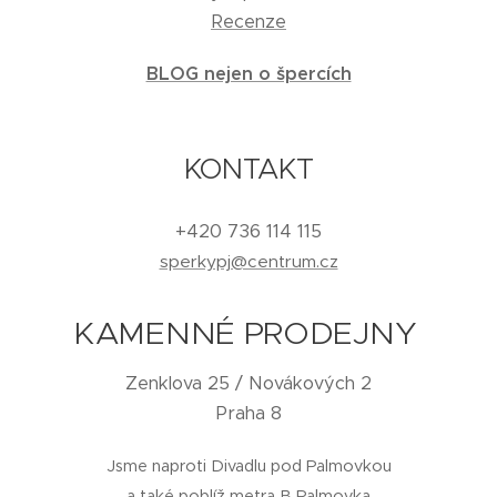
Recenze
BLOG nejen o špercích
KONTAKT
+420 736 114 115
sperkypj@centrum.cz
KAMENNÉ PRODEJNY
Zenklova 25 / Novákových 2
Praha 8
Jsme naproti Divadlu pod Palmovkou
a také poblíž metra B Palmovka