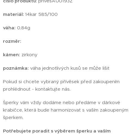
číslo produktu:
privesAU0193Z
materiál:
14kar 585/100
váha:
0,84g
rozměr:
kámen:
zirkony
poznámka:
váha jednotlivých kusů se může lišit
Pokud si chcete vybraný přívěsek před zakoupením
prohlédnout - kontaktujte nás.
Šperky vám vždy dodáme nebo předáme v dárkové
krabičce, která bude harmonizovat s vaším zakoupeným
šperkem.
Potřebujete poradit s výběrem šperku a vaším