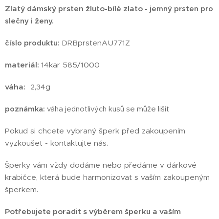
Zlatý dámský prsten žluto-bílé zlato
- jemný prsten pro
slečny i ženy.
číslo produktu
:
DRBprstenAU771Z
materiál:
14kar 585/1000
váha:
2,34g
poznámka:
váha jednotlivých kusů se může lišit
Pokud si chcete vybraný šperk před zakoupením
vyzkoušet - kontaktujte nás.
Šperky vám vždy dodáme nebo předáme v dárkové
krabičce, která bude harmonizovat s vaším zakoupeným
šperkem.
Potřebujete poradit s výběrem šperku a vaším