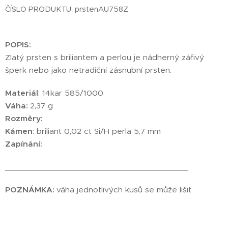
ČÍSLO PRODUKTU: prstenAU758Z
POPIS:
Zlatý prsten s briliantem a perlou je nádherný zářivý
šperk nebo jako netradiční zásnubní prsten.
Materiál
: 14kar 585/1000
Váha:
2,37 g
Rozměry:
Kámen
: briliant 0,02 ct Si/H perla 5,7 mm
Zapínání:
________________________________________
POZNÁMKA:
váha jednotlivých kusů se může lišit