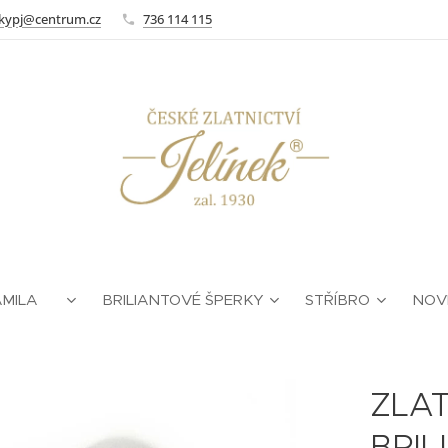
kypj@centrum.cz
736 114 115
AMILA ❤
BRILIANTOVÉ ŠPERKY
STŘÍBRO
NOV
ZLAT
BRI