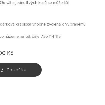
KA:
váha jednotlivých kusů se může lišit
 dárková krabička vhodně zvolená k vybranému
pomůžeme na tel. čísle 736 114 115
,00
Kč
Do košíku