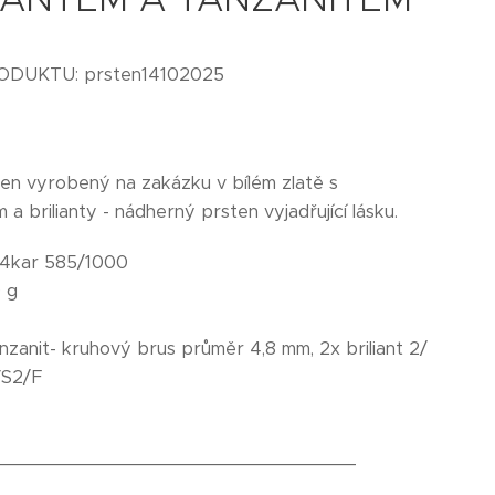
ODUKTU: prsten14102025
ten vyrobený na zakázku v bílém zlatě s
 a brilianty - nádherný prsten vyjadřující lásku.
4kar 585/1000
 g
nzanit- kruhový brus průměr 4,8 mm, 2x briliant 2/
VS2/F
_________________________________