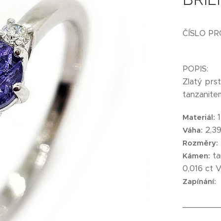
ČÍSLO PR
POPIS:
Zlatý prs
tanzanitem
1
Materiál:
2,39
Váha:
Rozměry:
ta
Kámen:
0,016 ct 
Zapínání:
_______