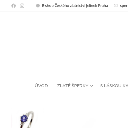
E-shop Českého zlatnictví Jelínek Praha
sper
ÚVOD
ZLATÉ ŠPERKY
S LÁSKOU K