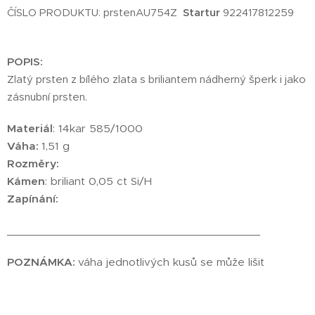
Startur
ČÍSLO PRODUKTU: prstenAU754Z
922417812259
POPIS:
Zlatý prsten z bílého zlata s briliantem nádherný šperk i jako
zásnubní prsten.
Materiál
: 14kar 585/1000
Váha:
1,51 g
Rozměry:
Kámen
: briliant 0,05 ct Si/H
Zapínání:
________________________________________
POZNÁMKA:
váha jednotlivých kusů se může lišit