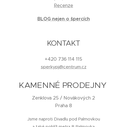
Recenze
BLOG nejen o špercích
KONTAKT
+420 736 114 115
sperkypj@centrum.cz
KAMENNÉ PRODEJNY
Zenklova 25 / Novákových 2
Praha 8
Jsme naproti Divadlu pod Palmovkou
a také poblíž metra B Palmovka