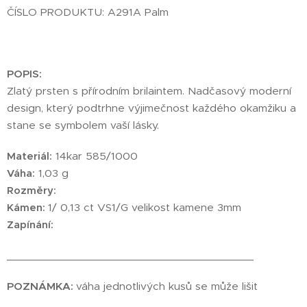
ČÍSLO PRODUKTU: A291A Palm
POPIS:
Zlatý prsten s přírodním brilaintem. Nadčasový moderní
design, který podtrhne výjimečnost každého okamžiku a
stane se symbolem vaší lásky.
Materiál:
14kar 585/1000
Váha:
1,03 g
Rozměry:
Kámen:
1/ 0,13 ct VS1/G velikost kamene 3mm
Zapínání:
________________________________________
POZNÁMKA:
váha jednotlivých kusů se může lišit