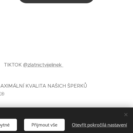
TIKTOK
@zlatnictvijelinek
AXIMÁLNÍ KVALITA NAŠICH ŠPERKŮ
K®
bytné
Přijmout vše
Otevřít pokročilá nastavení