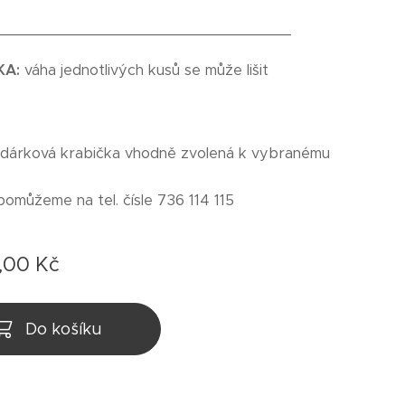
_________________________________
KA:
váha jednotlivých kusů se může lišit
 dárková krabička vhodně zvolená k vybranému
pomůžeme na tel. čísle 736 114 115
,00
Kč
Do košíku