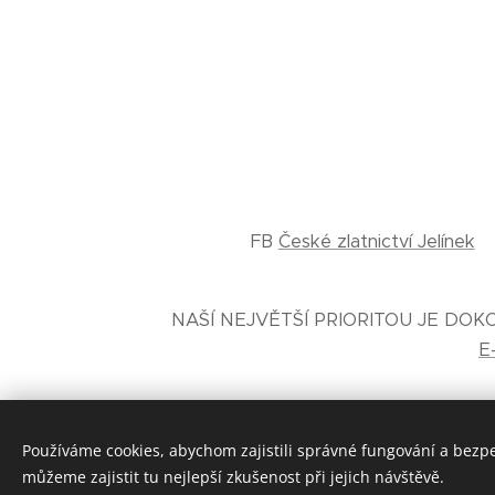
FB
České zlatnictví Jelínek
NAŠÍ NEJVĚTŠÍ PRIORITOU JE DO
E
Používáme cookies, abychom zajistili správné fungování a bezp
můžeme zajistit tu nejlepší zkušenost při jejich návštěvě.