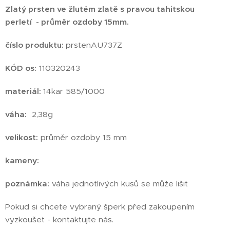
Zlatý prsten ve žlutém zlatě s pravou tahitskou
perletí - průměr ozdoby 15mm.
číslo produktu
:
prstenAU737Z
KÓD os:
110320243
materiál:
14kar 585/1000
váha:
2,38g
velikost:
průměr ozdoby 15 mm
kameny:
poznámka:
váha jednotlivých kusů se může lišit
Pokud si chcete vybraný šperk před zakoupením
vyzkoušet - kontaktujte nás.