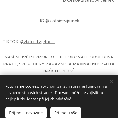
FB
České zlatnictví Jelínek
IG
@zlatnictvijelinek
TIKTOK
@zlatnictvijelinek
NAŠÍ NEJVĚTŠÍ PRIORITOU JE DOKONALE ODVEDENÁ
PRÁCE, SPOKOJENÝ ZÁKAZNÍK A MAXIMÁLNÍ KVALITA
NAŠICH ŠPERKŮ
E-SHOP SE ŠPERKY
- ČESKÉ ZLATNICTVÍ PRAHA
JELÍNEK®
Používáme cookies, abychom zajistili správné fungování a
bezpečnost našich stránek. Tím vám můžeme zajistit tu
nejlepší zkušenost při jejich návštěvě.
České zlatnictví Jelínek® zal. 1930 Praha
Cookies
Přijmout nezbytné
Přijmout vše