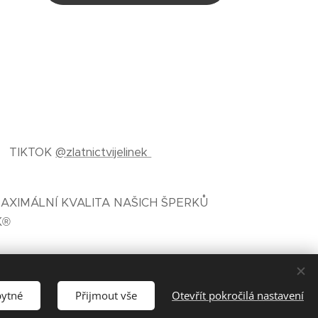
TIKTOK
@zlatnictvijelinek
AXIMÁLNÍ KVALITA NAŠICH ŠPERKŮ
K®
bytné
Přijmout vše
Otevřít pokročilá nastavení