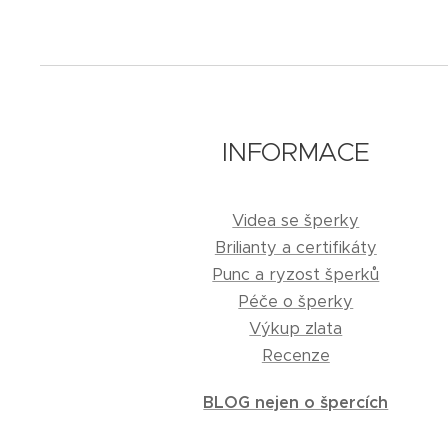
INFORMACE
Videa se šperky
Brilianty a certifikáty
Punc a ryzost šperků
Péče o šperky
Výkup zlata
Recenze
BLOG nejen o špercích