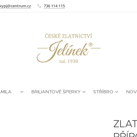
kypj@centrum.cz
736 114 115
AMILA ❤
BRILIANTOVÉ ŠPERKY
STŘÍBRO
NOV
ZLAT
PŘÍR