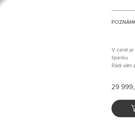
_______
POZNÁM
V ceně je
šperku.
Rádi vám 
29 999