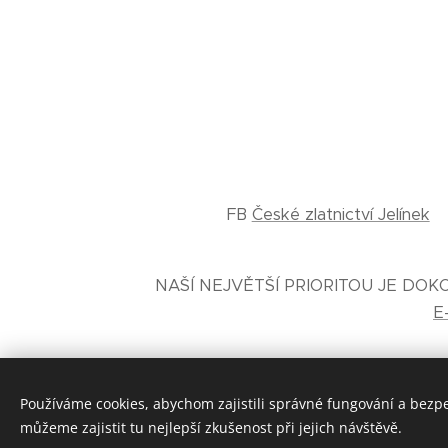
FB
České zlatnictví Jelínek
NAŠÍ NEJVĚTŠÍ PRIORITOU JE DO
E
Používáme cookies, abychom zajistili správné fungování a bezp
můžeme zajistit tu nejlepší zkušenost při jejich návštěvě.