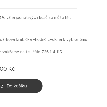
_________________________________
KA:
váha jednotlivých kusů se může lišit
 dárková krabička vhodně zvolená k vybranému
pomůžeme na tel. čísle 736 114 115
,00
Kč
Do košíku