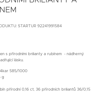
ÍNEM
RODUKTU: STARTUR 92241991584
en s přírodními brilianty a rubínem - nádherný
adřující lásku.
4kar 585/1000
 g
bín přírodní 0,16 ct, 36 přírodních briliantů 36/0,15