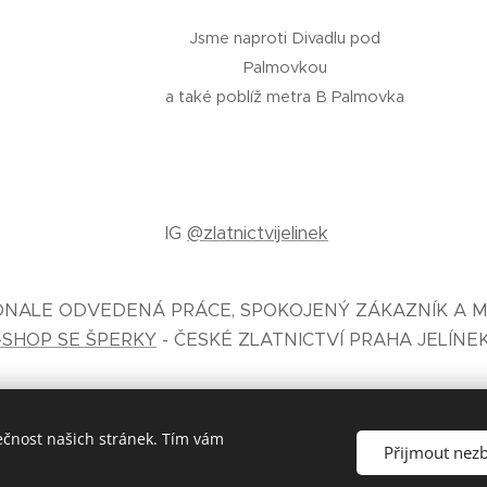
Jsme naproti Divadlu pod
Palmovkou
a také poblíž metra B Palmovka
IG
@zlatnictvijelinek
KONALE ODVEDENÁ PRÁCE, SPOKOJENÝ ZÁKAZNÍK A M
-SHOP SE ŠPERKY
- ČESKÉ ZLATNICTVÍ PRAHA JELÍNE
ečnost našich stránek. Tím vám
Přijmout nez
České zlatnictví Jelínek® zal. 1930 Praha
Cookies