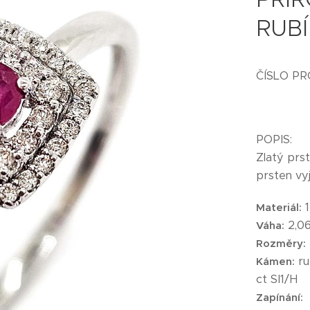
RUB
ČÍSLO P
POPIS:
Zlatý prst
prsten vyj
1
Materiál:
2,06
Váha:
Rozměry:
ru
Kámen:
ct SI1/H
Zapínání: