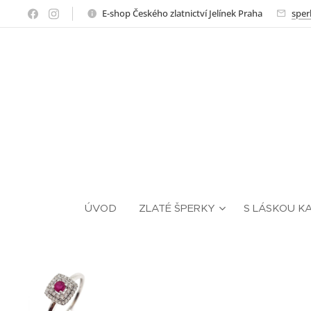
E-shop Českého zlatnictví Jelínek Praha
sper
ÚVOD
ZLATÉ ŠPERKY
S LÁSKOU K