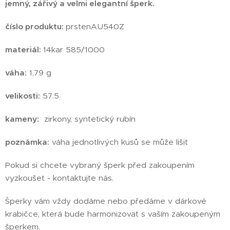
jemný, zářivý a velmi elegantní šperk.
číslo produktu:
prstenAU540Z
materiál:
14kar 585/1000
váha:
1,79 g
velikosti:
57.5
kameny:
zirkony, syntetický rubín
poznámka:
váha jednotlivých kusů se může lišit
Pokud si chcete vybraný šperk před zakoupením
vyzkoušet - kontaktujte nás.
Šperky vám vždy dodáme nebo předáme v dárkové
krabičce, která bude harmonizovat s vaším zakoupeným
šperkem.