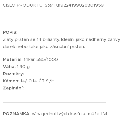
ČÍSLO PRODUKTU: StarTur9224199026801959
POPIS:
Zlatý prsten se 14 brilianty. Ideální jako nádherný zářivý
dárek nebo také jako zásnubní prsten.
Materiál
: 14kar 585/1000
Váha:
1,90 g
Rozměry:
Kámen
: 14/ 0,14 ČT Si/H
Zapínání:
________________________________________
POZNÁMKA:
váha jednotlivých kusů se může lišit