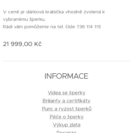
V ceně je dárková krabička vhodně zvolená k
vybranému šperku.
Rádi vám pomůžeme na tel. čísle 736 114 115
21 999,00
Kč
INFORMACE
Videa se šperky
Brilianty a certifikáty
Punc a ryzost šperků
Péče o šperky
Výkup zlata
Recenze