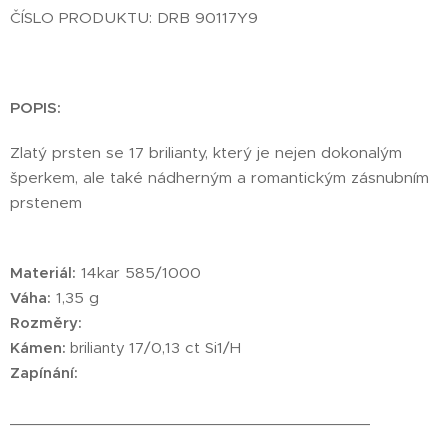
ČÍSLO PRODUKTU: DRB 90117Y9
POPIS:
Zlatý prsten se 17 brilianty, který je nejen dokonalým
šperkem, ale také nádherným a romantickým zásnubním
prstenem
Materiál:
14kar 585/1000
Váha:
1,35 g
Rozměry:
Kámen:
17/0,13 ct Si1/H
brilianty
Zapínání:
________________________________________