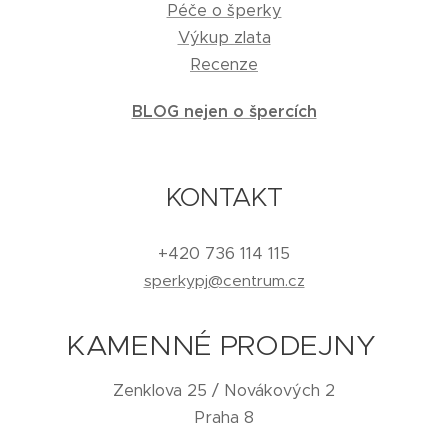
Péče o šperky
Výkup zlata
Recenze
BLOG nejen o špercích
KONTAKT
+420 736 114 115
sperkypj@centrum.cz
KAMENNÉ PRODEJNY
Zenklova 25 / Novákových 2
Praha 8