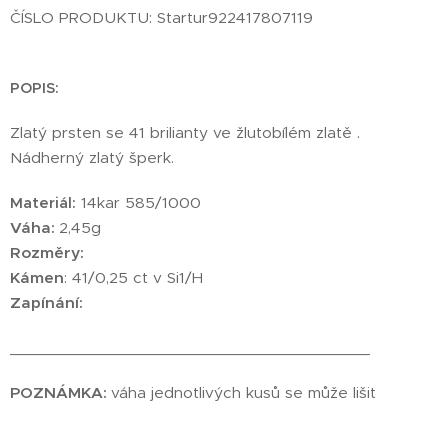
ČÍSLO PRODUKTU: Startur922417807119
POPIS:
Zlatý prsten se 41 brilianty ve žlutobílém zlatě .
Nádherný zlatý šperk.
Materiál:
14kar 585/1000
Váha:
2,45g
Rozměry:
Kámen
: 41/0,25 ct v Si1/H
Zapínání:
________________________________________
POZNÁMKA:
váha jednotlivých kusů se může lišit