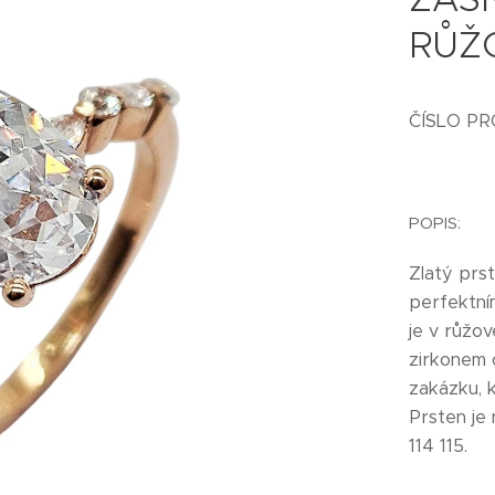
RŮŽ
ČÍSLO PR
POPIS:
Zlatý prst
perfektní
je v růžo
zirkonem 
zakázku, k
Prsten je
114 115.