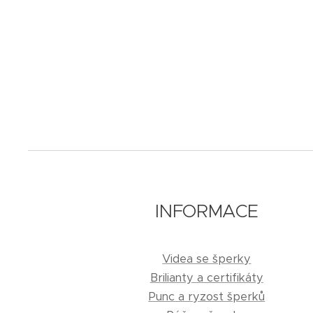
INFORMACE
Videa se šperky
Brilianty a certifikáty
Punc a ryzost šperků