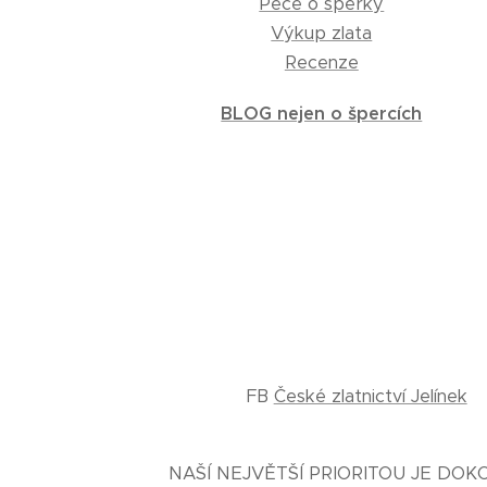
Péče o šperky
Výkup zlata
Recenze
BLOG nejen o špercích
FB
České zlatnictví Jelínek
NAŠÍ NEJVĚTŠÍ PRIORITOU JE DO