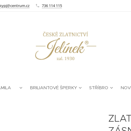
kypj@centrum.cz
736 114 115
AMILA ❤
BRILIANTOVÉ ŠPERKY
STŘÍBRO
NOV
ZLAT
ZÁS