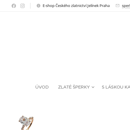
E-shop Českého zlatnictví Jelínek Praha
sper
ÚVOD
ZLATÉ ŠPERKY
S LÁSKOU K