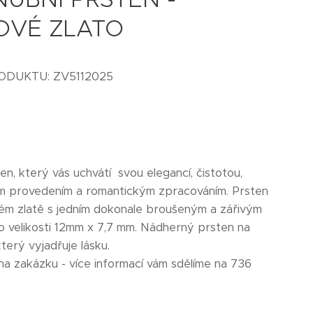
OVÉ ZLATO
ODUKTU: ZV5112025
en, který vás uchvátí svou elegancí, čistotou,
m provedením a romantickým zpracováním. Prsten
vém zlatě s jedním dokonale broušeným a zářivým
o velikosti 12mm x 7,7 mm. Nádherný prsten na
terý vyjadřuje lásku.
 na zakázku - více informací vám sdělíme na 736