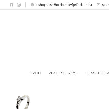
E-shop Českého zlatnictví Jelínek Praha
sper
ÚVOD
ZLATÉ ŠPERKY
S LÁSKOU K