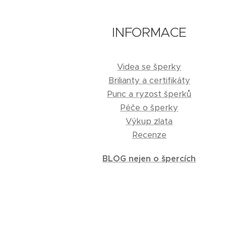
INFORMACE
Videa se šperky
Brilianty a certifikáty
Punc a ryzost šperků
Péče o šperky
Výkup zlata
Recenze
BLOG nejen o špercích