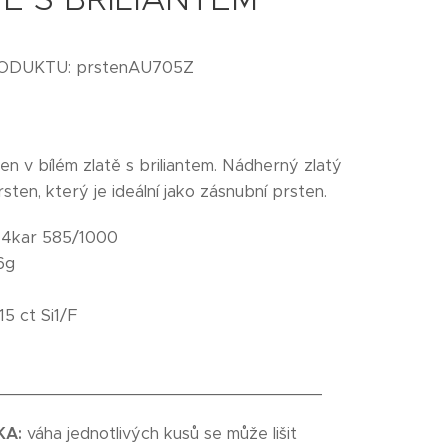
RODUKTU: prstenAU705Z
en v bílém zlatě s briliantem. Nádherný zlatý
ten, který je ideální jako zásnubní prsten.
 14kar 585/1000
6g
,15 ct Si1/F
_________________________________
KA:
váha jednotlivých kusů se může lišit