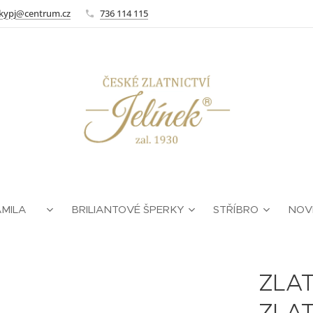
kypj@centrum.cz
736 114 115
AMILA ❤
BRILIANTOVÉ ŠPERKY
STŘÍBRO
NOV
ZLAT
ZLAT