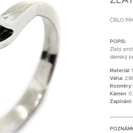
ČÍSLO P
POPIS:
Zlatý prst
dámský prs
Materiál
:
Váha:
2,8
Rozměry:
Kámen
: 0
Zapínání:
_______
POZNÁM